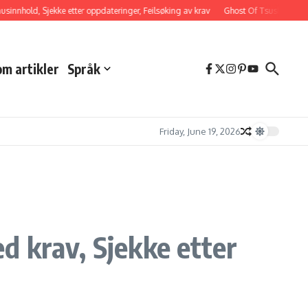
ld, Sjekke etter oppdateringer, Feilsøking av krav
Ghost Of Tsushima DLC-innhol
om artikler
Språk
Friday, June 19, 2026
 krav, Sjekke etter