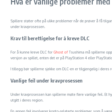
Hva er vanlige problemer med
Spillere støter ofte på ulike problemer når de prøver å få tilga
under kravprosessen.
Krav til berettigelse for å kreve DLC
For å kunne kreve DLC for
Ghost of
Tsushima må spillerne oppfy
versjon av spillet, enten det er på PlayStation 4 eller PlayStati
I tillegg bør spillerne sjekke om DLC-en er tilgjengelig i dere
Vanlige feil under kravprosessen
Under kravprosessen kan spillerne møte flere vanlige feil. Et hy
utgitt i deres region.
En annen feil involverer konto-relaterte problemer, som å vær