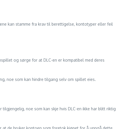
ne kan stamme fra krav til berettigelse, kontotyper eller feil
unnspillet og sørge for at DLC-en er kompatibel med deres
ng, noe som kan hindre tilgang selv om spillet eies.
tilgjengelig, noe som kan skje hvis DLC-en ikke har blitt riktig
or at de bruker kontoen som foretok kjøpet for å unngå dette