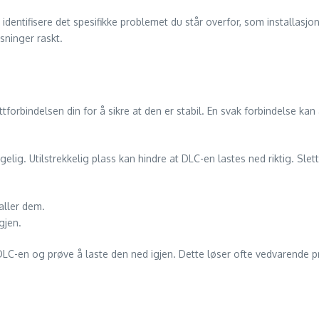
identifisere det spesifikke problemet du står overfor, som installasjons
øsninger raskt.
l
ttforbindelsen din for å sikre at den er stabil. En svak forbindelse ka
gelig. Utilstrekkelig plass kan hindre at DLC-en lastes ned riktig. Slett 
aller dem.
gjen.
e DLC-en og prøve å laste den ned igjen. Dette løser ofte vedvarende p