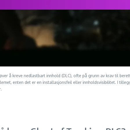
er å kreve nedlastbart innhold (DLC), ofte på grunn av krav til beretti
emet, enten det er en installasjonsfeil eller innholdsvisibilitet. I till
.