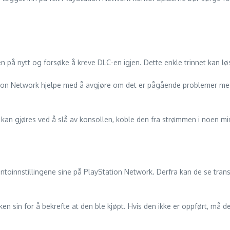
len på nytt og forsøke å kreve DLC-en igjen. Dette enkle trinnet kan 
ation Network hjelpe med å avgjøre om det er pågående problemer med 
kan gjøres ved å slå av konsollen, koble den fra strømmen i noen minu
 kontoinnstillingene sine på PlayStation Network. Derfra kan de se trans
ikken sin for å bekrefte at den ble kjøpt. Hvis den ikke er oppført, må