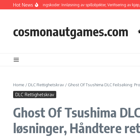
Skip to content
Hot News
f Tsushima Innløsingskoder: Innløsning av spillobjekter, Verifisering av kjøp, Hånd
cosmonautgames.com
Home
/
DLC Rettighetskrav
/
Ghost Of Tsushima DLC Feilsøking: Pro
DLC Rettighetskrav
Ghost Of Tsushima DLC 
løsninger, Håndtere re