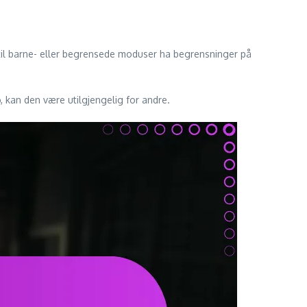
 til barne- eller begrensede moduser ha begrensninger på
, kan den være utilgjengelig for andre.