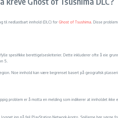
 å kreve Ghost of Tsushima DLC?
ng til nedlastbart innhold (DLC) for
Ghost of Tsushima
. Disse probleme
lle spesifikke berettigelseskriterier. Dette inkluderer ofte å eie gr
on 5.
s region. Noe innhold kan være begrenset basert på geografisk plasseri
ppig problem er å motta en melding som indikerer at innholdet ikke er 
e logget inn på feil PlayStation Network-konto. Spillerne bør sørge f