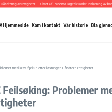
tering av rettigheter
Ghost Of Tsushima Digitale Koder: Innløsning av bonusinnho
Hjemmeside
Kom i kontakt
Vår historie
Bla gjenn
blemer med krav, Sjekke etter løsninger, Håndtere rettigheter
Feilsøking: Problemer med
ttigheter