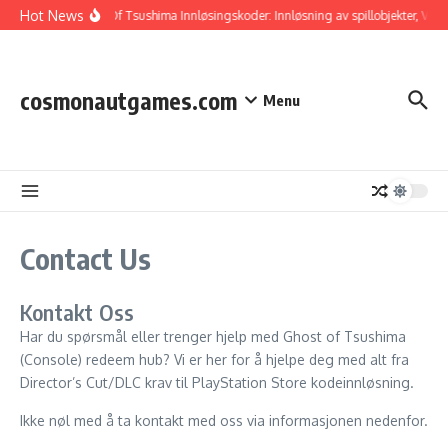
Skip to content
Hot News
Ghost Of Tsushima Innløsingskoder: Innløsning av spillobjekter, Verifi
cosmonautgames.com
Menu
Contact Us
Kontakt Oss
Har du spørsmål eller trenger hjelp med Ghost of Tsushima
(Console) redeem hub? Vi er her for å hjelpe deg med alt fra
Director’s Cut/DLC krav til PlayStation Store kodeinnløsning.
Ikke nøl med å ta kontakt med oss via informasjonen nedenfor.