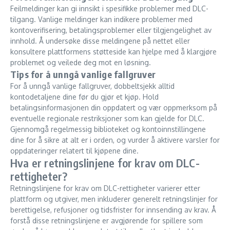
Feilmeldinger kan gi innsikt i spesifikke problemer med DLC-
tilgang. Vanlige meldinger kan indikere problemer med
kontoverifisering, betalingsproblemer eller tilgjengelighet av
innhold. Å undersøke disse meldingene på nettet eller
konsultere plattformens støtteside kan hjelpe med å klargjøre
problemet og veilede deg mot en løsning.
Tips for å unngå vanlige fallgruver
For å unngå vanlige fallgruver, dobbeltsjekk alltid
kontodetaljene dine før du gjør et kjøp. Hold
betalingsinformasjonen din oppdatert og vær oppmerksom på
eventuelle regionale restriksjoner som kan gjelde for DLC.
Gjennomgå regelmessig biblioteket og kontoinnstillingene
dine for å sikre at alt er i orden, og vurder å aktivere varsler for
oppdateringer relatert til kjøpene dine.
Hva er retningslinjene for krav om DLC-
rettigheter?
Retningslinjene for krav om DLC-rettigheter varierer etter
plattform og utgiver, men inkluderer generelt retningslinjer for
berettigelse, refusjoner og tidsfrister for innsending av krav. Å
forstå disse retningslinjene er avgjørende for spillere som