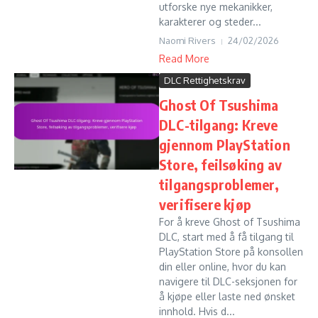
utforske nye mekanikker,
karakterer og steder...
Naomi Rivers
24/02/2026
Read More
DLC Rettighetskrav
Ghost Of Tsushima
DLC-tilgang: Kreve
gjennom PlayStation
Store, feilsøking av
tilgangsproblemer,
verifisere kjøp
For å kreve Ghost of Tsushima
DLC, start med å få tilgang til
PlayStation Store på konsollen
din eller online, hvor du kan
navigere til DLC-seksjonen for
å kjøpe eller laste ned ønsket
innhold. Hvis d...