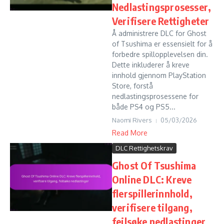
Nedlastingsprosesser,
Verifisere Rettigheter
Å administrere DLC for Ghost
of Tsushima er essensielt for å
forbedre spillopplevelsen din.
Dette inkluderer å kreve
innhold gjennom PlayStation
Store, forstå
nedlastingsprosessene for
både PS4 og PS5...
Naomi Rivers
05/03/2026
Read More
DLC Rettighetskrav
Ghost Of Tsushima
Online DLC: Kreve
flerspillerinnhold,
verifisere tilgang,
feilsøke nedlastinger