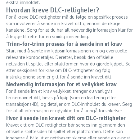
ekstra innholdet.
Hvordan kreve DLC-rettigheter?
For å kreve DLC-rettigheter må du følge en spesifikk prosess
som involverer å sende inn kravet ditt gjennom de riktige
kanalene. Sørg for at du har all nødvendig informasjon klar for
å legge til rette for en smidig innsending.
Trinn-for-trinn prosess for å sende inn et krav
Start med å samle inn kjøpsinformasjonen din og eventuelle
relevante kontodetaljer. Deretter, besøk den offisielle
nettsiden til spillet eller plattformen hvor du gjorde kjøpet. Se
etter seksjonen for krav om DLC-rettigheter og følg
instruksjonene som er gitt for å sende inn kravet ditt.
Nødvendig informasjon for et vellykket krav
For å sende inn et krav vellykket, trenger du vanligvis
brukernavnet ditt, bevis på kjøp (som en kvittering eller
transaksjons-ID), og detaljer om DLC-innholdet du krever. Sørg
for at all informasjon er nøyaktig for å unngå forsinkelser.
Hvor å sende inn kravet ditt om DLC-rettigheter
Kravet ditt om DLC-rettigheter bør sendes inn gjennom den
offisielle støttesiden til spillet eller plattformen. Dette kan
innebære å fylle ut et nettbasert skjema eller sende en e-post