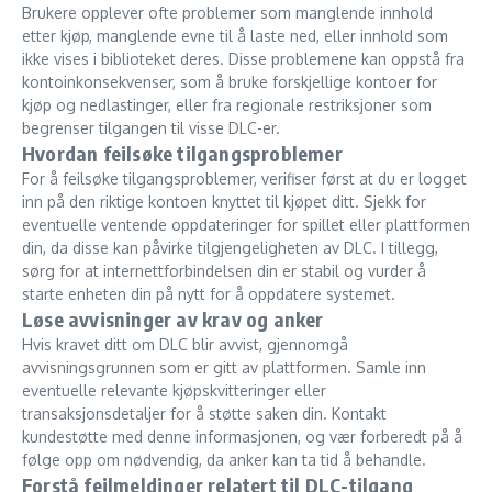
Brukere opplever ofte problemer som manglende innhold
etter kjøp, manglende evne til å laste ned, eller innhold som
ikke vises i biblioteket deres. Disse problemene kan oppstå fra
kontoinkonsekvenser, som å bruke forskjellige kontoer for
kjøp og nedlastinger, eller fra regionale restriksjoner som
begrenser tilgangen til visse DLC-er.
Hvordan feilsøke tilgangsproblemer
For å feilsøke tilgangsproblemer, verifiser først at du er logget
inn på den riktige kontoen knyttet til kjøpet ditt. Sjekk for
eventuelle ventende oppdateringer for spillet eller plattformen
din, da disse kan påvirke tilgjengeligheten av DLC. I tillegg,
sørg for at internettforbindelsen din er stabil og vurder å
starte enheten din på nytt for å oppdatere systemet.
Løse avvisninger av krav og anker
Hvis kravet ditt om DLC blir avvist, gjennomgå
avvisningsgrunnen som er gitt av plattformen. Samle inn
eventuelle relevante kjøpskvitteringer eller
transaksjonsdetaljer for å støtte saken din. Kontakt
kundestøtte med denne informasjonen, og vær forberedt på å
følge opp om nødvendig, da anker kan ta tid å behandle.
Forstå feilmeldinger relatert til DLC-tilgang