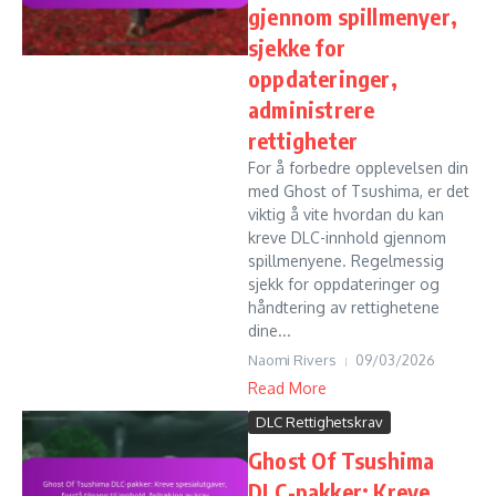
gjennom spillmenyer,
sjekke for
oppdateringer,
administrere
rettigheter
For å forbedre opplevelsen din
med Ghost of Tsushima, er det
viktig å vite hvordan du kan
kreve DLC-innhold gjennom
spillmenyene. Regelmessig
sjekk for oppdateringer og
håndtering av rettighetene
dine...
Naomi Rivers
09/03/2026
Read More
DLC Rettighetskrav
Ghost Of Tsushima
DLC-pakker: Kreve