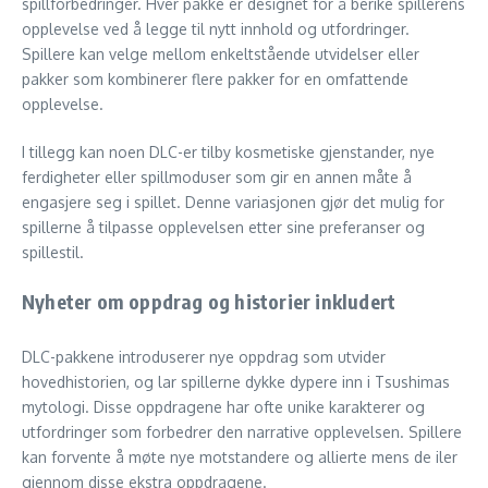
spillforbedringer. Hver pakke er designet for å berike spillerens
opplevelse ved å legge til nytt innhold og utfordringer.
Spillere kan velge mellom enkeltstående utvidelser eller
pakker som kombinerer flere pakker for en omfattende
opplevelse.
I tillegg kan noen DLC-er tilby kosmetiske gjenstander, nye
ferdigheter eller spillmoduser som gir en annen måte å
engasjere seg i spillet. Denne variasjonen gjør det mulig for
spillerne å tilpasse opplevelsen etter sine preferanser og
spillestil.
Nyheter om oppdrag og historier inkludert
DLC-pakkene introduserer nye oppdrag som utvider
hovedhistorien, og lar spillerne dykke dypere inn i Tsushimas
mytologi. Disse oppdragene har ofte unike karakterer og
utfordringer som forbedrer den narrative opplevelsen. Spillere
kan forvente å møte nye motstandere og allierte mens de iler
gjennom disse ekstra oppdragene.