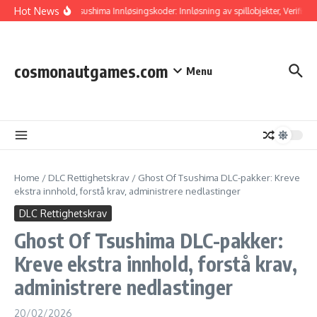
Skip to content
Hot News
Ghost Of Tsushima Innløsingskoder: Innløsning av spillobjekter, Verifisering
cosmonautgames.com
Menu
Home
/
DLC Rettighetskrav
/
Ghost Of Tsushima DLC-pakker: Kreve
ekstra innhold, forstå krav, administrere nedlastinger
DLC Rettighetskrav
Ghost Of Tsushima DLC-pakker:
Kreve ekstra innhold, forstå krav,
administrere nedlastinger
20/02/2026