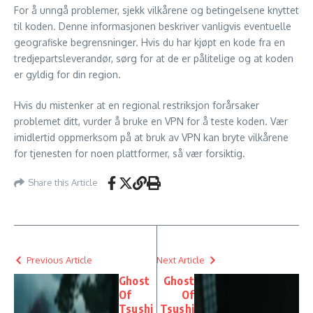
For å unngå problemer, sjekk vilkårene og betingelsene knyttet
til koden. Denne informasjonen beskriver vanligvis eventuelle
geografiske begrensninger. Hvis du har kjøpt en kode fra en
tredjepartsleverandør, sørg for at de er pålitelige og at koden
er gyldig for din region.
Hvis du mistenker at en regional restriksjon forårsaker
problemet ditt, vurder å bruke en VPN for å teste koden. Vær
imidlertid oppmerksom på at bruk av VPN kan bryte vilkårene
for tjenesten for noen plattformer, så vær forsiktig.
Share this Article
Previous Article
Next Article
Ghost
Ghost
Of
Of
Tsushi
Tsushi