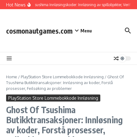
Skip to content
Hot News
Ghost Of Tsushima Innløsingskoder: Innløsning av spillobjekter, Verifiserin
cosmonautgames.com
Menu
Home
/
PlayStation Store Lommebokkode Innløsning
/
Ghost Of
Tsushima Butikktransaksjoner: Innløsning av koder, Forstå
prosesser, Feilsøking av problemer
PlayStation Store Lommebokkode Innløsning
Ghost Of Tsushima
Butikktransaksjoner: Innløsning
av koder, Forstå prosesser,