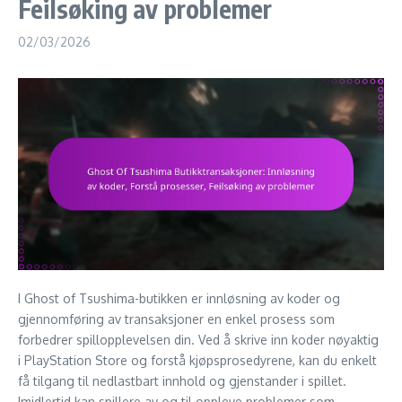
Feilsøking av problemer
02/03/2026
I Ghost of Tsushima-butikken er innløsning av koder og
gjennomføring av transaksjoner en enkel prosess som
forbedrer spillopplevelsen din. Ved å skrive inn koder nøyaktig
i PlayStation Store og forstå kjøpsprosedyrene, kan du enkelt
få tilgang til nedlastbart innhold og gjenstander i spillet.
Imidlertid kan spillere av og til oppleve problemer som