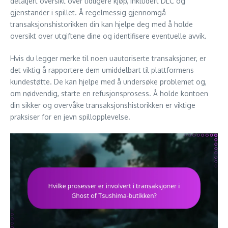
detaljert oversikt over tidligere kjøp, inkludert DLC og
gjenstander i spillet. Å regelmessig gjennomgå
transaksjonshistorikken din kan hjelpe deg med å holde
oversikt over utgiftene dine og identifisere eventuelle avvik.
Hvis du legger merke til noen uautoriserte transaksjoner, er
det viktig å rapportere dem umiddelbart til plattformens
kundestøtte. De kan hjelpe med å undersøke problemet og,
om nødvendig, starte en refusjonsprosess. Å holde kontoen
din sikker og overvåke transaksjonshistorikken er viktige
praksiser for en jevn spillopplevelse.